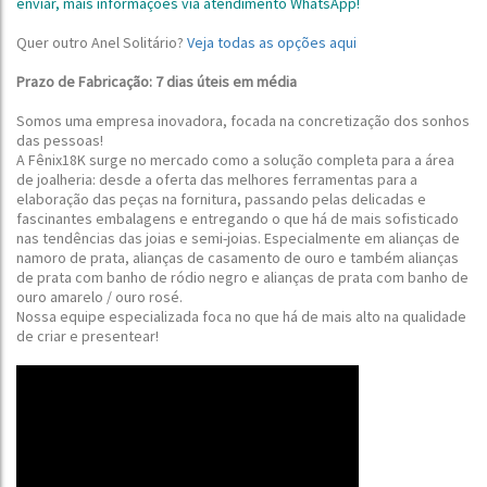
enviar, mais informações via atendimento WhatsApp!
Quer outro Anel Solitário?
Veja todas as opções aqui
Prazo de Fabricação: 7 dias úteis em média
Somos uma empresa inovadora, focada na concretização dos sonhos
das pessoas!
A Fênix18K surge no mercado como a solução completa para a área
de joalheria: desde a oferta das melhores ferramentas para a
elaboração das peças na fornitura, passando pelas delicadas e
fascinantes embalagens e entregando o que há de mais sofisticado
nas tendências das joias e semi-joias.
Especialmente em alianças de
namoro de prata, alianças de casamento de ouro e também alianças
de prata com banho de ródio negro e alianças de prata com banho de
ouro amarelo / ouro rosé
.
Nossa equipe especializada foca no que há de mais alto na qualidade
de criar e presentear!