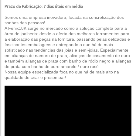
Prazo de Fabricação: 7 dias úteis em média
Somos uma empresa inovadora, focada na concretização dos
sonhos das pessoas!
A Fênix18K surge no mercado como a solução completa para a
área de joalheria: desde a oferta das melhores ferramentas para
a elaboração das peças na fornitura, passando pelas delicadas e
fascinantes embalagens e entregando o que há de mais
sofisticado nas tendências das joias e semi-joias.
Especialmente
em alianças de namoro de prata, alianças de casamento de ouro
e também alianças de prata com banho de ródio negro e alianças
de prata com banho de ouro amarelo / ouro rosé
.
Nossa equipe especializada foca no que há de mais alto na
qualidade de criar e presentear!