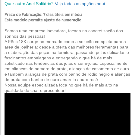
Quer outro Anel Solitário?
Veja todas as opções aqui
Prazo de Fabricação: 7 dias úteis em média
Este modelo permite ajuste de numeração
Somos uma empresa inovadora, focada na concretização dos
sonhos das pessoas!
A Fênix18K surge no mercado como a solução completa para a
área de joalheria: desde a oferta das melhores ferramentas para
a elaboração das peças na fornitura, passando pelas delicadas e
fascinantes embalagens e entregando o que há de mais
sofisticado nas tendências das joias e semi-joias.
Especialmente
em alianças de namoro de prata, alianças de casamento de ouro
e também alianças de prata com banho de ródio negro e alianças
de prata com banho de ouro amarelo / ouro rosé
.
Nossa equipe especializada foca no que há de mais alto na
qualidade de criar e presentear!