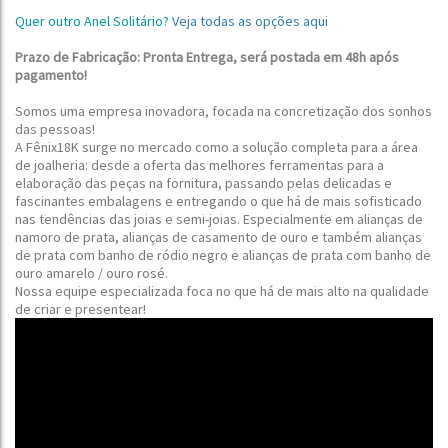
Quer outro Anel Solitário?
Veja todas as opções aqui
Prazo de Fabricação: Pronta Entrega, será postada em 48h após
pagamento!
Somos uma empresa inovadora, focada na concretização dos sonhos
das pessoas!
A Fênix18K surge no mercado como a solução completa para a área
de joalheria: desde a oferta das melhores ferramentas para a
elaboração das peças na fornitura, passando pelas delicadas e
fascinantes embalagens e entregando o que há de mais sofisticado
nas tendências das joias e semi-joias.
Especialmente em alianças de
namoro de prata, alianças de casamento de ouro e também alianças
de prata com banho de ródio negro e alianças de prata com banho de
ouro amarelo / ouro rosé
.
Nossa equipe especializada foca no que há de mais alto na qualidade
de criar e presentear!