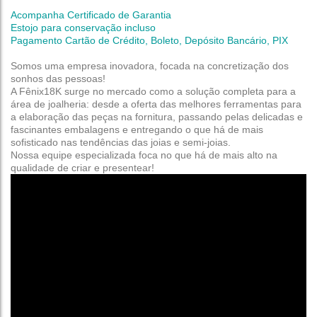
Acompanha Certificado de Garantia
Estojo para conservação incluso
Pagamento Cartão de Crédito, Boleto, Depósito Bancário, PIX
Somos uma empresa inovadora, focada na concretização dos
sonhos das pessoas!
A Fênix18K surge no mercado como a solução completa para a
área de joalheria: desde a oferta das melhores ferramentas para
a elaboração das peças na fornitura, passando pelas delicadas e
fascinantes embalagens e entregando o que há de mais
sofisticado nas tendências das joias e semi-joias.
Nossa equipe especializada foca no que há de mais alto na
qualidade de criar e presentear!