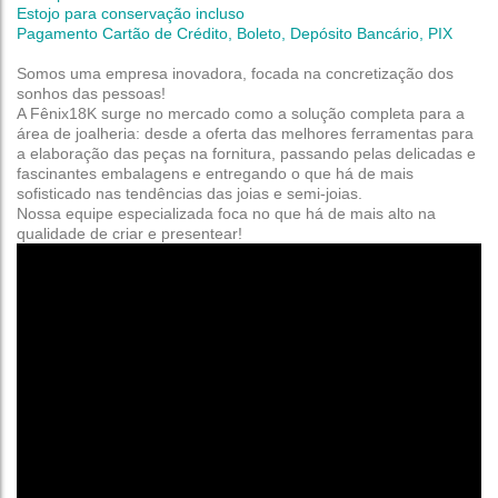
Estojo para conservação incluso
Pagamento Cartão de Crédito, Boleto, Depósito Bancário, PIX
Somos uma empresa inovadora, focada na concretização dos
sonhos das pessoas!
A Fênix18K surge no mercado como a solução completa para a
área de joalheria: desde a oferta das melhores ferramentas para
a elaboração das peças na fornitura, passando pelas delicadas e
fascinantes embalagens e entregando o que há de mais
sofisticado nas tendências das joias e semi-joias.
Nossa equipe especializada foca no que há de mais alto na
qualidade de criar e presentear!