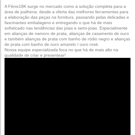
A Fênix18K surge no mercado como a solução completa para a
área de joalheria: desde a oferta das melhores ferramentas para
a elaboração das peças na fornitura, passando pelas delicadas e
fascinantes embalagens e entregando o que há de mais
sofisticado nas tendências das joias e semi-joias.
Especialmente
em alianças de namoro de prata, alianças de casamento de ouro
e também alianças de prata com banho de ródio negro e alianças
de prata com banho de ouro amarelo / ouro rosé.
Nossa equipe especializada foca no que há de mais alto na
qualidade de criar e presentear!