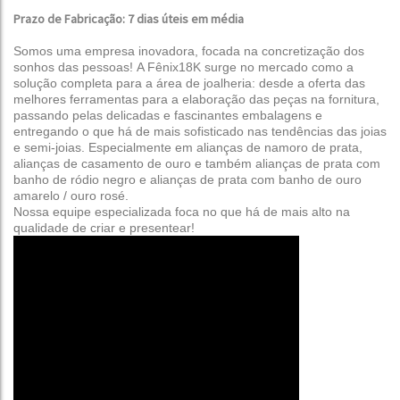
Prazo de Fabricação: 7 dias úteis em média
Somos uma empresa inovadora, focada na concretização dos
sonhos das pessoas!
A Fênix18K surge no mercado como a
solução completa para a área de joalheria: desde a oferta das
melhores ferramentas para a elaboração das peças na fornitura,
passando pelas delicadas e fascinantes embalagens e
entregando o que há de mais sofisticado nas tendências das joias
e semi-joias.
Especialmente em alianças de namoro de prata,
alianças de casamento de ouro e também alianças de prata com
banho de ródio negro e alianças de prata com banho de ouro
amarelo / ouro rosé
.
Nossa equipe especializada foca no que há de mais alto na
qualidade de criar e presentear!