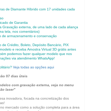
eiras de Diamante Híbrido com 17 unidades cada
uso
icado de Garantia
 Gravação externa, de uma lado de cada aliança
ma tela, nos comentários)
o de armazenamento e conservação
de Crédito, Boleto, Depósito Bancário, PIX
 modelo e receba Amostra Virtual 3D grátis antes
bém podemos fazer qualquer modelo que nos
rmações via atendimento WhatsApp!
olitário?
Veja todas as opções aqui
ção 07 dias úteis
odelos com gravação externa, veja no menu
ão laser"
a inovadora, focada na concretização dos
as!
 no mercado como a solução completa para a área