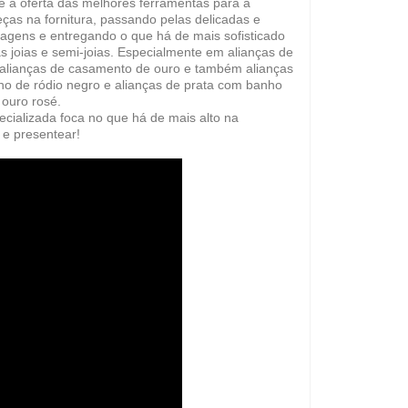
de a oferta das melhores ferramentas para a
ças na fornitura, passando pelas delicadas e
agens e entregando o que há de mais sofisticado
s joias e semi-joias.
Especialmente em alianças de
 alianças de casamento de ouro e também alianças
o de ródio negro e alianças de prata com banho
 ouro rosé
.
cializada foca no que há de mais alto na
 e presentear!