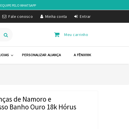
 EQUIPE PELO
WHATSAPP
Fale conosco
Minha conta
Entrar
Meu carrinho
JOIAS
PERSONALIZAR ALIANÇA
A FÊNIX18K
anças de Namoro e
so Banho Ouro 18k Hórus