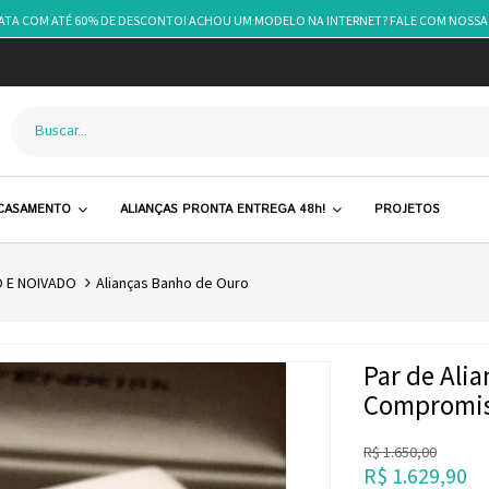
RATA COM ATÉ 60% DE DESCONTO! ACHOU UM MODELO NA INTERNET? FALE COM NOSSA
 CASAMENTO
ALIANÇAS PRONTA ENTREGA 48h!
PROJETOS
 E NOIVADO
Alianças Banho de Ouro
Par de Ali
Compromis
R$
1.650,00
R$
1.629,90