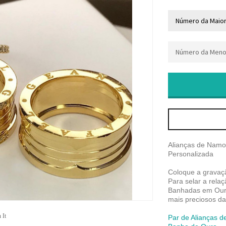
Alianças de Nam
Personalizada
Coloque a gravaç
Para selar a rela
Banhadas em Our
mais preciosos da
 It
Par de Alianças d