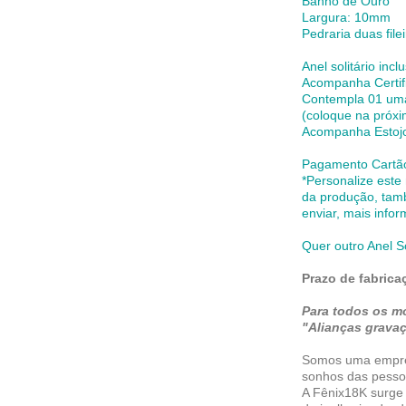
Banho de Ouro
Largura: 10mm
Pedraria duas fil
Anel solitário incl
Acompanha Certif
Contempla 01 uma
(coloque na próxi
Acompanha Estoj
Pagamento Cartão 
*Personalize este
da produção,
tam
enviar, mais info
Quer outro Anel S
Prazo de fabrica
Para todos os m
"Alianças gravaç
Somos uma empres
sonhos das pesso
A Fênix18K surge