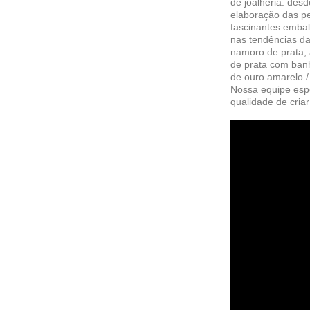
de joalheria: des
elaboração das pe
fascinantes embal
nas tendências da
namoro de prata,
de prata com banh
de ouro amarelo /
Nossa equipe espe
qualidade de criar