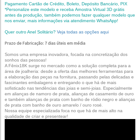
Pagamento Cartão de Crédito, Boleto, Depósito Bancário, PIX
*Personalize este modelo e receba Amostra Virtual 3D grátis
antes da produção,
também podemos fazer qualquer modelo que
nos enviar, mais informações via atendimento WhatsApp!
Quer outro Anel Solitário?
Veja todas as opções aqui
Prazo de Fabricação: 7 dias úteis em média
Somos uma empresa inovadora, focada na concretização dos
sonhos das pessoas!
A Fênix18K surge no mercado como a solução completa para a
área de joalheria: desde a oferta das melhores ferramentas para
a elaboração das peças na fornitura, passando pelas delicadas e
fascinantes embalagens e entregando o que há de mais
sofisticado nas tendências das joias e semi-joias.
Especialmente
em alianças de namoro de prata, alianças de casamento de ouro
e também alianças de prata com banho de ródio negro e alianças
de prata com banho de ouro amarelo / ouro rosé.
Nossa equipe especializada foca no que há de mais alto na
qualidade de criar e presentear!