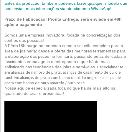
antes da produção,
também podemos fazer qualquer modelo que
nos enviar, mais informações via atendimento WhatsApp!
Prazo de Fabricação: Pronta Entrega, será enviada em 48h
após o pagamento
Somos uma empresa inovadora, focada na concretização dos
sonhos das pessoas!
A Fênix18K surge no mercado como a solução completa para a
área de joalheria: desde a oferta das melhores ferramentas para
a elaboração das peças na fornitura, passando pelas delicadas e
fascinantes embalagens e entregando o que há de mais
Especialmente
sofisticado nas tendências das joias e semi-joias.
em alianças de namoro de prata, alianças de casamento de ouro e
também alianças de prata com banho de ródio negro e alianças de
prata com banho de ouro amarelo / ouro rosé
.
Nossa equipe especializada foca no que há de mais alto na
qualidade de
criar e presentear!