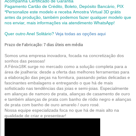
Acompanha Certificado de Garantia
Pagamento Cartão de Crédito, Boleto, Depósito Bancário, PIX
*Personalize este modelo e receba Amostra Virtual 3D grátis
antes da produção,
também podemos fazer qualquer modelo que
nos enviar, mais informações via atendimento WhatsApp!
Quer outro Anel Solitário?
Veja todas as opções aqui
Prazo de Fabricação: 7 dias úteis em média
Somos uma empresa inovadora, focada na concretização dos
sonhos das pessoas!
A Fênix18K surge no mercado como a solução completa para a
área de joalheria: desde a oferta das melhores ferramentas para
a elaboração das peças na fornitura, passando pelas delicadas e
fascinantes embalagens e entregando o que há de mais
sofisticado nas tendências das joias e semi-joias.
Especialmente
em alianças de namoro de prata, alianças de casamento de ouro
e também alianças de prata com banho de ródio negro e alianças
de prata com banho de ouro amarelo / ouro rosé
.
Nossa equipe especializada foca no que há de mais alto na
qualidade de criar e presentear!