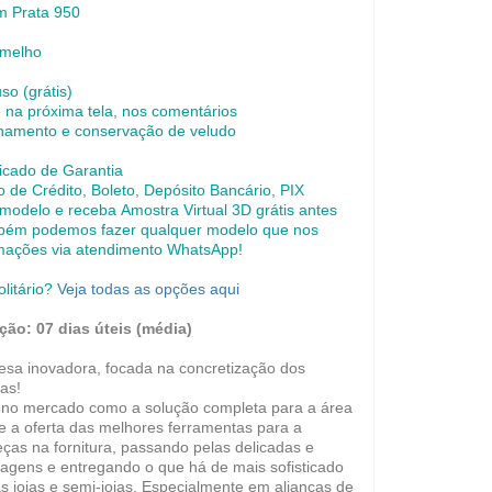
em Prata 950
rmelho
uso (grátis)
na próxima tela, nos comentários
namento e conservação de veludo
icado de Garantia
de Crédito, Boleto, Depósito Bancário, PIX
 modelo e receba Amostra Virtual 3D grátis antes
bém podemos fazer qualquer modelo que nos
rmações via atendimento WhatsApp!
olitário?
Veja todas as opções aqui
ção: 07 dias úteis (média)
a inovadora, focada na concretização dos
as!
 no mercado como a solução completa para a área
de a oferta das melhores ferramentas para a
ças na fornitura, passando pelas delicadas e
agens e entregando o que há de mais sofisticado
s joias e semi-joias.
Especialmente em alianças de