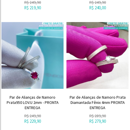
R$
249,90
R$
249,90
R$
219,90
R$
240,00
Par de Alianças de Namoro
Par de Alianças de Namoro Prata
Prata950 LOV.U 2mm - PRONTA
Diamantada Fênix 4mm PRONTA
ENTREGA
ENTREGA
R$
249,90
R$
289,90
R$
229,90
R$
279,90