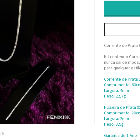
Corrente de Prata 
Kit contendo Corren
nunca sai de moda,
para qualquer estil
Corrente de Prata 
Comprimento: 60c
Largura: 4mm
Peso: 22,7g
Pulseira de Prata 9
Comprimento: 20c
Largura: 2mm
Peso: 3,9g
 It
Garantia de 1 Ano