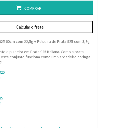
COMPRAR
Calcular o frete
925 60cm com 22,5g + Pulseira de Prata 925 com 3,9g
te e pulseira em Prata 925 Italiana. Como a prata
 este conjunto funciona como um verdadeiro coringa
o!
925
m
25
m