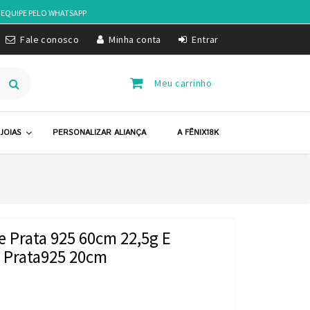
 EQUIPE PELO
WHATSAPP
Fale conosco
Minha conta
Entrar
Meu carrinho
JOIAS
PERSONALIZAR ALIANÇA
A FÊNIX18K
e Prata 925 60cm 22,5g E
e Prata925 20cm