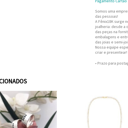
Pagamento Cartão d
Somos uma empresa
das pessoas!
A Fênix18K surge 
joalheria: desde a
das peças na forni
embalagens e entre
das joias e semi-jo
Nossa equipe espec
criar e presentear!
• Prazo para post
ACIONADOS