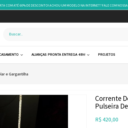
RATA COM ATÉ 60% DE DESCONTO! ACHOU UM MODELO NA INTERNET? FALE COM NOSSA
 CASAMENTO
ALIANÇAS PRONTA ENTREGA 48h!
PROJETOS
lar e Gargantilha
Corrente D
Pulseira D
R$
420,00