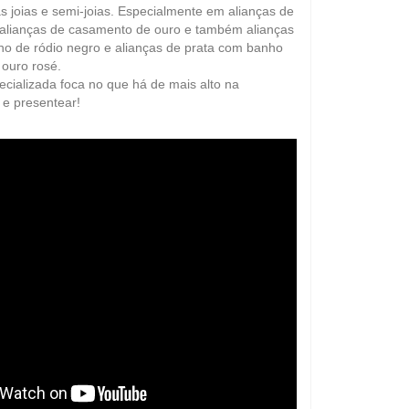
s joias e semi-joias.
Especialmente em alianças de
 alianças de casamento de ouro e também alianças
o de ródio negro e alianças de prata com banho
 ouro rosé
.
cializada foca no que há de mais alto na
 e presentear!