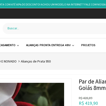
RATA COM ATÉ 60% DE DESCONTO! ACHOU UM MODELO NA INTERNET? FALE COM NOSSA
 CASAMENTO
ALIANÇAS PRONTA ENTREGA 48h!
PROJETOS
 E NOIVADO
Alianças de Prata 950
Par de Ali
Goiás 8mm
R$
428,89
R$
419,90