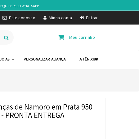
 EQUIPE PELO
WHATSAPP
Fale conosco
Minha conta
Entrar
Meu carrinho
JOIAS
PERSONALIZAR ALIANÇA
A FÊNIX18K
anças de Namoro em Prata 950
 - PRONTA ENTREGA