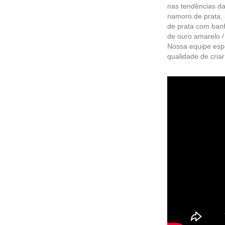
nas tendências da
namoro de prata,
de prata com banh
de ouro amarelo /
Nossa equipe espe
qualidade de criar