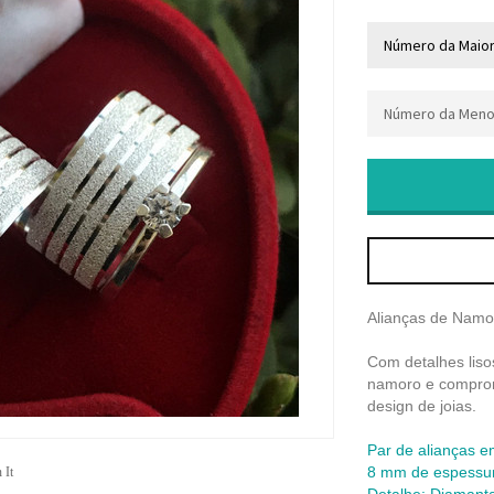
Alianças de Nam
Com detalhes liso
namoro e comprom
design de joias.
Par de alianças e
8 mm de espessu
 It