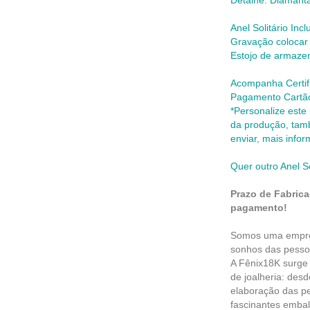
Detalhe: Diamant
Anel Solitário Incl
Gravação colocar 
Estojo de armaze
Acompanha Certif
Pagamento Cartão 
*Personalize este
da produção,
tam
enviar, mais info
Quer outro Anel S
Prazo de Fabrica
pagamento!
Somos uma empres
sonhos das pesso
A Fênix18K surge
de joalheria: des
elaboração das pe
fascinantes embal