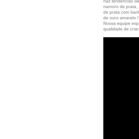
nas tendências da
namoro de prata,
de prata com banh
de ouro amarelo /
Nossa equipe espe
qualidade de criar