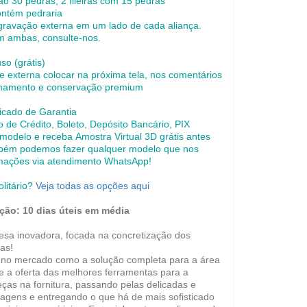
o 30 pedras, 2 fileiras com 15 pedras
ontém pedraria
gravação externa em um lado de cada aliança.
m ambas, consulte-nos.
uso (grátis)
e externa colocar na próxima tela, nos comentários
enamento e conservação premium
icado de Garantia
de Crédito, Boleto, Depósito Bancário, PIX
 modelo e receba Amostra Virtual 3D grátis antes
bém podemos fazer qualquer modelo que nos
rmações via atendimento WhatsApp!
olitário?
Veja todas as opções aqui
ção: 10 dias úteis em média
a inovadora, focada na concretização dos
as!
 no mercado como a solução completa para a área
de a oferta das melhores ferramentas para a
ças na fornitura, passando pelas delicadas e
agens e entregando o que há de mais sofisticado