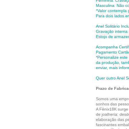
Feminina
:
Cravaçã
Masculina: Não c
*Valor contempla 
Para dois lados e
Anel Solitário Incl
Gravação interna 
Estojo de armaz
Acompanha Certif
Pagamento Cartão 
*Personalize este
da produção,
tam
enviar, mais info
Quer outro Anel S
Prazo de Fabrica
Somos uma empres
sonhos das pesso
A Fênix18K surge
de joalheria: des
elaboração das pe
fascinantes embal