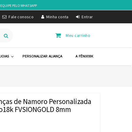
 EQUIPE PELO
WHATSAPP
Fale conosco
Minha conta
Entrar
Meu carrinho
JOIAS
PERSONALIZAR ALIANÇA
A FÊNIX18K
anças de Namoro Personalizada
o18k FVSIONGOLD 8mm