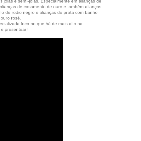
s joias e semi-joias.
Especialmente em alianças de
 alianças de casamento de ouro e também alianças
o de ródio negro e alianças de prata com banho
 ouro rosé
.
cializada foca no que há de mais alto na
 e presentear!