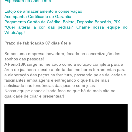
Espessura do Anel: 1mm
Estojo de armazenamento e conservação
Acompanha Certificado de Garantia
Pagamento Cartão de Crédito, Boleto, Depósito Bancário, PIX
*Quer alterar a cor das pedras? Chame nossa equipe no
WhatsApp!
Prazo de fabricação 07 dias úteis
Somos uma empresa inovadora, focada na concretização dos
sonhos das pessoas!
A Fênix18K surge no mercado como a solução completa para a
área de joalheria: desde a oferta das melhores ferramentas para
a elaboração das peças na fornitura, passando pelas delicadas e
fascinantes embalagens e entregando o que há de mais
sofisticado nas tendências das joias e semi-joias.
Nossa equipe especializada foca no que há de mais alto na
qualidade de criar e presentear!