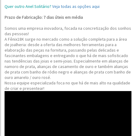
Quer outro Anel Solitário?
Veja todas as opções aqui
Prazo de Fabricação: 7 dias úteis em média
Somos uma empresa inovadora, focada na concretização dos sonhos
das pessoas!
A Fênix18K surge no mercado como a solução completa para a área
de joalheria: desde a oferta das melhores ferramentas para a
elaboração das peças na fornitura, passando pelas delicadas e
fascinantes embalagens e entregando o que há de mais sofisticado
nas tendências das joias e semi-joias.
Especialmente em alianças de
namoro de prata, alianças de casamento de ouro e também alianças
de prata com banho de ródio negro e alianças de prata com banho de
ouro amarelo / ouro rosé.
Nossa equipe especializada foca no que há de mais alto na qualidade
de criar e presentear!