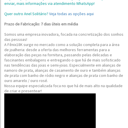
enviar, mais informações via atendimento WhatsApp!
Quer outro Anel Solitário?
Veja todas as opções aqui
Prazo de Fabricação: 7 dias úteis em média
Somos uma empresa inovadora, focada na concretização dos sonhos
das pessoas!
A Fênix18K surge no mercado como a solução completa para a área
de joalheria: desde a oferta das melhores ferramentas para a
elaboração das peças na fornitura, passando pelas delicadas e
fascinantes embalagens e entregando o que há de mais sofisticado
nas tendências das joias e semi-joias.
Especialmente em alianças de
namoro de prata, alianças de casamento de ouro e também alianças
de prata com banho de ródio negro e alianças de prata com banho de
ouro amarelo / ouro rosé.
Nossa equipe especializada foca no que há de mais alto na qualidade
de
criar e presentear!