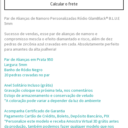
Calcular o frete
Par de Alianças de Namoro Personalizadas Ródio GlamBlack® B.L.U.E
5mm
Sucesso de vendas, esse par de alianças de namoro e
compromisso
mescla o efeito diamantado e risco, além de dez
pedras de zircônia azul cravadas em cada. Absolutamente perfeito
para amantes da alta joalheria!
Par de Alianças em Prata 950
Largura: 5mm
Banho de Ródio Negro
20 pedras cravadas no par
Anel Solitário Incluso (grátis)
Gravação coloque na próxima tela, nos comentários
Estojo de armazenamento e conservação de veludo
*A coloração pode variar a depender da luz do ambiente
Acompanha Certificado de Garantia
Pagamento Cartão de Crédito, Boleto, Depósito Bancário, PIX
*Personalize este modelo e receba Amostra Virtual 3D grátis antes
da produção,
também podemos fazer qualquer modelo que nos