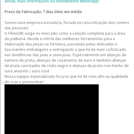
enviar, mais informações via atendimento WhatsApp!
Prazo de Fabricação: 7 dias úteis em média
Somos uma empresa inovadora, focada na concretização dos sonhos
das pessoas!
A Fênix18K surge no mercado como a solução completa para a área
de joalheria: desde a oferta das melhores ferramentas para a
elaboração das peças na fornitura, passando pelas delicadas e
fascinantes embalagens e entregando o que há de mais sofisticado
nas tendências das joias e semi-joias.
Especialmente em alianças de
namoro de prata, alianças de casamento de ouro e também alianças
de prata com banho de ródio negro e alianças de prata com banho de
ouro amarelo / ouro rosé
.
Nossa equipe especializada foca no que há de mais alto na qualidade
de criar e presentear!