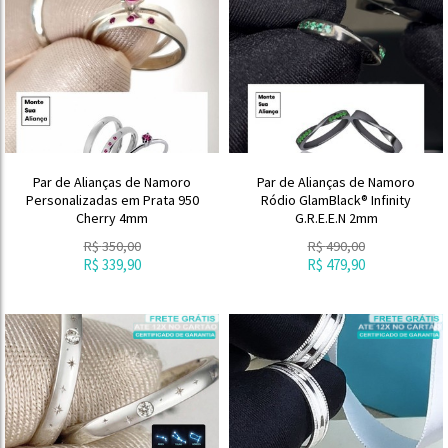
Par de Alianças de Namoro
Par de Alianças de Namoro
Personalizadas em Prata 950
Ródio GlamBlack® Infinity
Cherry 4mm
G.R.E.E.N 2mm
R$
350,00
R$
490,00
R$
339,90
R$
479,90