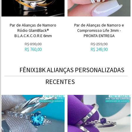
Par de Alianças de Namoro
Par de Alianças de Namoro e
Ródio GlamBlack®
Compromisso Life 3mm -
B.L.A.C.K.C.O.R.E 6mm
PRONTA ENTREGA
R$
890,00
R$
259,90
R$
760,00
R$
249,90
FÊNIX18K ALIANÇAS PERSONALIZADAS
RECENTES