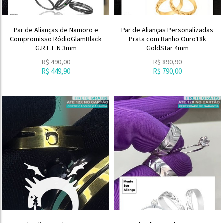
Par de Alianças de Namoro e
Par de Alianças Personalizadas
Compromisso RódioGlamBlack
Prata com Banho Ouro18k
G.R.E.E.N 3mm
GoldStar 4mm
R$
490,00
R$
890,90
R$
449,90
R$
790,00