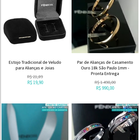
Estojo Tradicional de Veludo
Par de Alianças de Casamento
para Alianças e Joias
Ouro 18k São Paulo 1mm -
Pronta Entrega
R$
21,89
R$
19,90
R$
1.490,00
R$
990,00