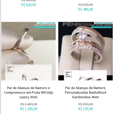
R$
620,00
R$
520,00
R$
489,90
Par de Alianças de Namoro e
Par de Alianças de Namoro
Compromisso em Prata 950 Italy
Personalizadas BanhoRosé
Luxury 3mm
GardensDuo 4mm
R$
1.489,90
R$
550,00
R$
1.290,00
R$
529,90