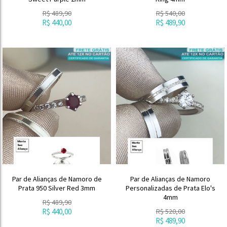
R$
489,90
R$
540,00
R$
440,00
R$
489,90
Par de Alianças de Namoro de
Par de Alianças de Namoro
Prata 950 Silver Red 3mm
Personalizadas de Prata Elo's
4mm
R$
489,90
R$
440,00
R$
520,00
R$
489,90