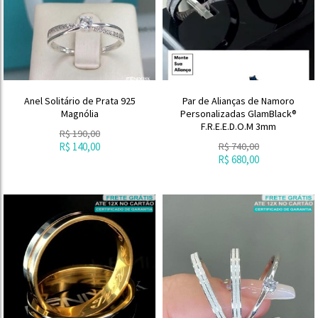
Anel Solitário de Prata 925
Par de Alianças de Namoro
Magnólia
Personalizadas GlamBlack®
F.R.E.E.D.O.M 3mm
R$
190,00
R$
140,00
R$
740,00
R$
680,00