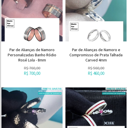
Par de Alianças de Namoro
Par de Alianças de Namoro e
Personalizadas Banho Ródio
Compromisso de Prata Talhada
Rosé Lola - 8mm
Carved 4mm
R$
760,00
R$
560,00
R$
700,00
R$
460,00