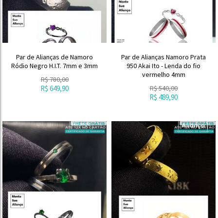
Par de Alianças de Namoro
Par de Alianças Namoro Prata
Ródio Negro H.I.T. 7mm e 3mm
950 Akai Ito - Lenda do fio
vermelho 4mm
R$
780,00
R$
649,90
R$
540,00
R$
489,90