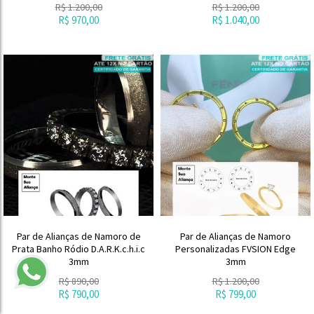
R$
1.200,00
R$
1.200,00
R$
970,00
R$
1.040,00
Par de Alianças de Namoro de
Par de Alianças de Namoro
Prata Banho Ródio D.A.R.K.c.h.i.c
Personalizadas FVSION Edge
3mm
3mm
R$
890,00
R$
1.200,00
R$
790,00
R$
799,00