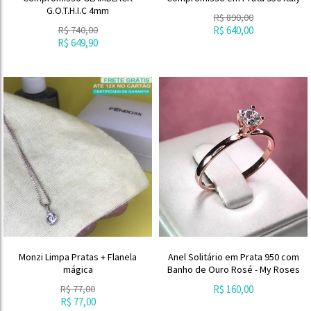
G.O.T.H.I.C 4mm
R$
890,00
R$
740,00
R$
640,00
R$
649,90
Monzi Limpa Pratas + Flanela
Anel Solitário em Prata 950 com
mágica
Banho de Ouro Rosé - My Roses
R$
77,00
R$
160,00
R$
77,00